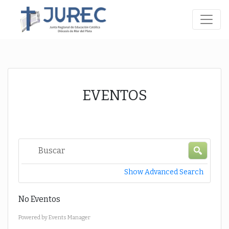
EVENTOS
B
c
u
e
s
r
Show Advanced Search
c
c
a
a
No Eventos
r
.
.
Powered by
Events Manager
.