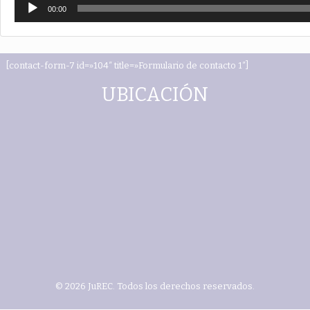
Reproductor
00:00
de
audio
[contact-form-7 id=»104″ title=»Formulario de contacto 1″]
UBICACIÓN
© 2026 JuREC. Todos los derechos reservados.