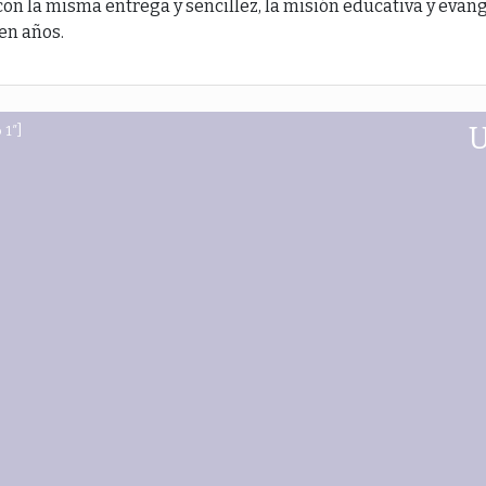
 con la misma entrega y sencillez, la misión educativa y evan
ien años.
 1″]