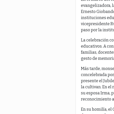
evangelizadora, 
Ernesto Giobando 
instituciones edu
vicepresidente 
paso por la insti
La celebración c
educativos. A con
familias, docente
gesto de memoria
Más tarde, monse
concelebrada por 
presente el Jubil
la cultivan. En e
su esposa Irma, p
reconocimiento a 
En su homilía, el