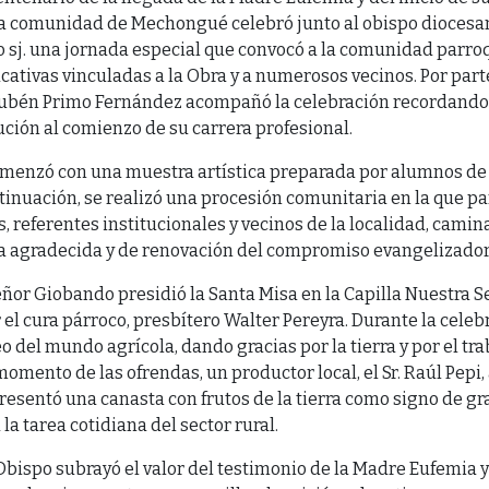
la comunidad de Mechongué celebró junto al obispo dioces
sj. una jornada especial que convocó a la comunidad parroqu
cativas vinculadas a la Obra y a numerosos vecinos. Por parte
Rubén Primo Fernández acompañó la celebración recordand
tución al comienzo de su carrera profesional.
omenzó con una muestra artística preparada por alumnos de l
tinuación, se realizó una procesión comunitaria en la que pa
s, referentes institucionales y vecinos de la localidad, cami
 agradecida y de renovación del compromiso evangelizador
ñor Giobando presidió la Santa Misa en la Capilla Nuestra S
el cura párroco, presbítero Walter Pereyra. Durante la celeb
eo del mundo agrícola, dando gracias por la tierra y por el tr
l momento de las ofrendas, un productor local, el Sr. Raúl Pe
resentó una canasta con frutos de la tierra como signo de gra
la tarea cotidiana del sector rural.
 Obispo subrayó el valor del testimonio de la Madre Eufemia 