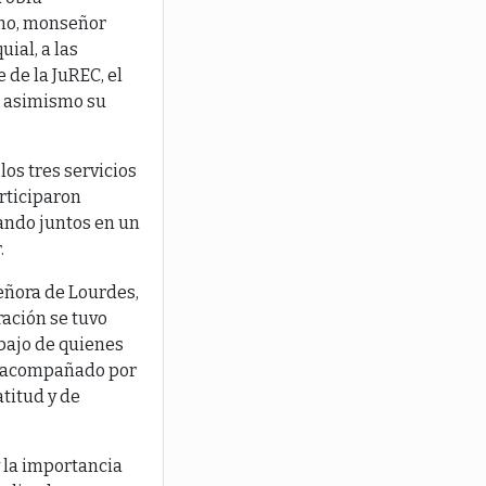
ano, monseñor
ial, a las
 de la JuREC, el
o asimismo su
os tres servicios
rticiparon
nando juntos en un
.
eñora de Lourdes,
ración se tuvo
abajo de quienes
pi, acompañado por
titud y de
y la importancia