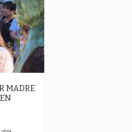
R MADRE
 EN
u obra