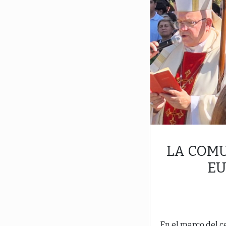
LA COM
EU
En el marco del c