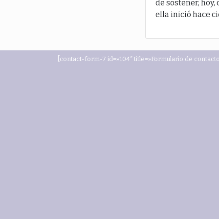
de sostener, hoy,
ella inició hace c
[contact-form-7 id=»104″ title=»Formulario de contacto