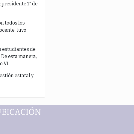
epresidente 1° de
on todos los
ocente, tuvo
s estudiantes de
. De esta manera,
o VI.
stión estatal y
UBICACIÓN