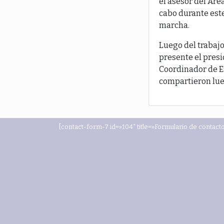
el asesor del Áre
cabo durante est
marcha.
Luego del trabajo
presente el presi
Coordinador de Es
compartieron lue
[contact-form-7 id=»104″ title=»Formulario de contacto