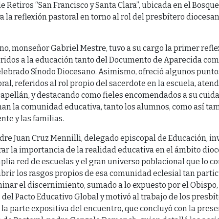
de Retiros “San Francisco y Santa Clara”, ubicada en el Bosqu
a la reflexión pastoral en torno al rol del presbítero diocesa
no, monseñor Gabriel Mestre, tuvo a su cargo la primer reflex
feridos a la educación tanto del Documento de Aparecida com
lebrado Sínodo Diocesano. Asimismo, ofreció algunos punto
al, referidos al rol propio del sacerdote en la escuela, atend
 capellán, y destacando como fieles encomendados a su cuida
man la comunidad educativa, tanto los alumnos, como así ta
nte y las familias.
adre Juan Cruz Mennilli, delegado episcopal de Educación, in
rar la importancia de la realidad educativa en el ámbito dio
lia red de escuelas y el gran universo poblacional que lo c
brir los rasgos propios de esa comunidad eclesial tan partic
minar el discernimiento, sumado a lo expuesto por el Obispo
del Pacto Educativo Global y motivó al trabajo de los presbít
la parte expositiva del encuentro, que concluyó con la pres