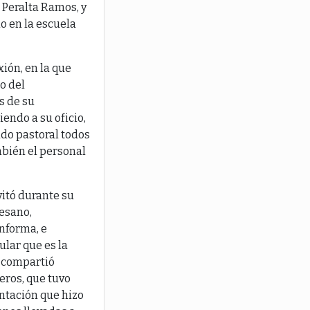
e Peralta Ramos, y
no en la escuela
ión, en la que
o del
s de su
iendo a su oficio,
do pastoral todos
mbién el personal
vitó durante su
cesano,
onforma, e
ular que es la
, compartió
eros, que tuvo
entación que hizo