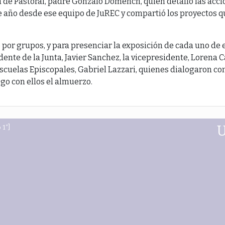
a de Pastoral, padre Gonzalo Domench, quien detalló las acci
e año desde ese equipo de JuREC y compartió los proyectos q
 por grupos, y para presenciar la exposición de cada uno de e
dente de la Junta, Javier Sanchez, la vicepresidente, Lorena C
cuelas Episcopales, Gabriel Lazzari, quienes dialogaron con
go con ellos el almuerzo.
 1″]