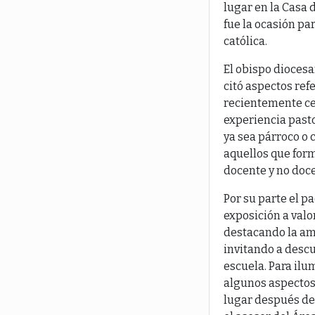
lugar en la Casa 
fue la ocasión par
católica.
El obispo diocesa
citó aspectos re
recientemente ce
experiencia pastor
ya sea párroco o
aquellos que for
docente y no doce
Por su parte el p
exposición a valo
destacando la amp
invitando a descu
escuela. Para ilu
algunos aspectos 
lugar después de 