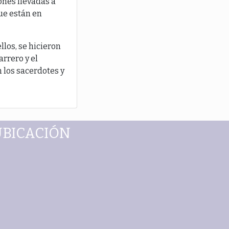
ones llevadas a
ue están en
llos, se hicieron
arrero y el
 los sacerdotes y
UBICACIÓN