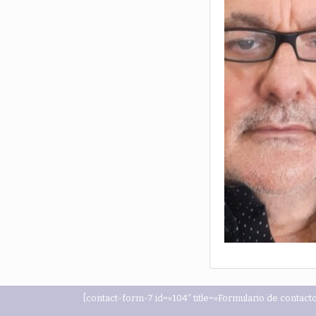
[contact-form-7 id=»104″ title=»Formulario de contacto