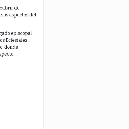
 cubrir de
ersos aspectos del
egado episcopal
os Eclesiales
do, donde
specto.