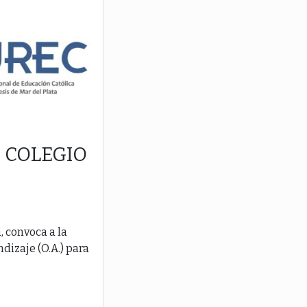
 COLEGIO
, convoca a la
dizaje (O.A.) para