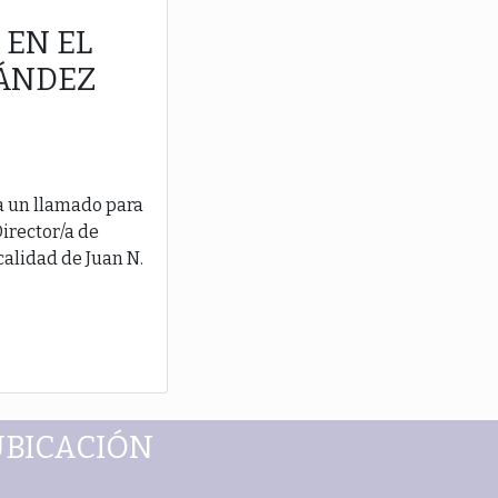
EN EL
NÁNDEZ
za un llamado para
irector/a de
ocalidad de Juan N.
UBICACIÓN