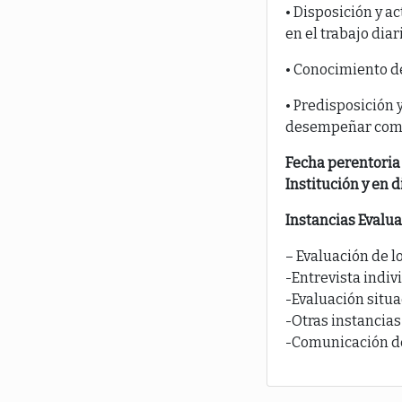
• Disposición y a
en el trabajo dia
• Conocimiento de
• Predisposición 
desempeñar como p
Fecha perentoria 
Institución y en d
Instancias Evalua
– Evaluación de l
-Entrevista indiv
-Evaluación situa
-Otras instancias
-Comunicación de