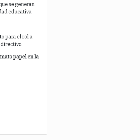
s que se generan
idad educativa.
o para el rol a
directivo.
rmato papel en la