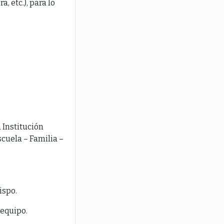
, etc.), para lo
 Institución
scuela – Familia –
ispo.
 equipo.