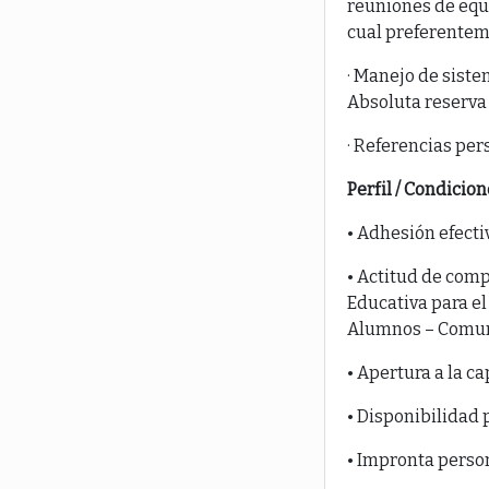
reuniones de equi
cual preferenteme
· Manejo de siste
Absoluta reserva 
· Referencias per
Perfil / Condicion
• Adhesión efectiv
• Actitud de comp
Educativa para el
Alumnos – Comun
• Apertura a la c
• Disponibilidad 
• Impronta person