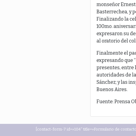
monseñor Ernesto 
Basterrechea, y p
Finalizando la c
100mo. aniversari
expresaron su des
al oratorio del c
Finalmente el pad
expresando que “e
presentes, entre 
autoridades de la
Sánchez; y las in
Buenos Aires.
Fuente: Prensa 
[contact-form-7 id=»104″ title=»Formulario de contacto