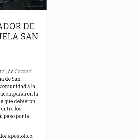
ADOR DE
UELA SAN
uel, de Coronel
uia de San
, comunidad a la
s acompañaron la
de que debieron
 entre los
u paso por la
dor apostólico,