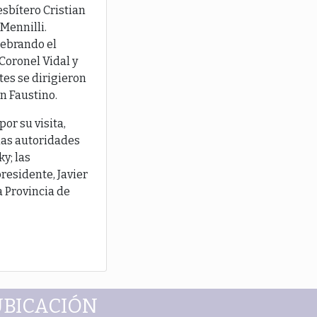
esbítero Cristian
Mennilli.
lebrando el
Coronel Vidal y
tes se dirigieron
an Faustino.
or su visita,
 las autoridades
y; las
residente, Javier
a Provincia de
UBICACIÓN