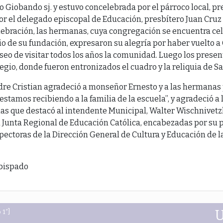
Giobando sj. y estuvo concelebrada por el párroco local, pr
or el delegado episcopal de Educación, presbítero Juan Cruz 
elebración, las hermanas, cuya congregación se encuentra ce
o de su fundación, expresaron su alegría por haber vuelto a 
eo de visitar todos los años la comunidad. Luego los presen
olegio, donde fueron entronizados el cuadro y la reliquia de S
re Cristian agradeció a monseñor Ernesto y a las hermanas p
stamos recibiendo a la familia de la escuela”, y agradeció a
las que destacó al intendente Municipal, Walter Wischnivetzk
 Junta Regional de Educación Católica, encabezadas por su p
spectoras de la Dirección General de Cultura y Educación de l
Obispado
 1″]