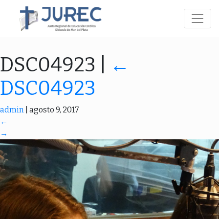
DSC04923
|
←
DSC04923
admin
|
agosto 9, 2017
←
→