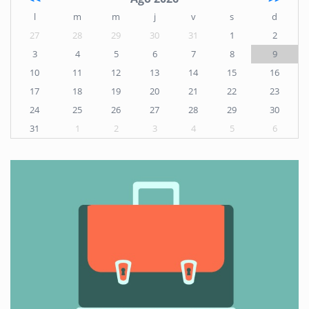
l
m
m
j
v
s
d
27
28
29
30
31
1
2
3
4
5
6
7
8
9
10
11
12
13
14
15
16
17
18
19
20
21
22
23
24
25
26
27
28
29
30
31
1
2
3
4
5
6