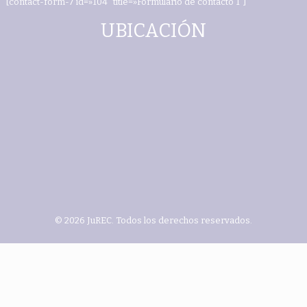
[contact-form-7 id=»104″ title=»Formulario de contacto 1″]
UBICACIÓN
© 2026 JuREC. Todos los derechos reservados.