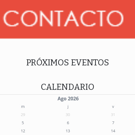
PRÓXIMOS EVENTOS
CALENDARIO
Ago 2026
m
j
v
29
30
31
5
6
7
12
13
14