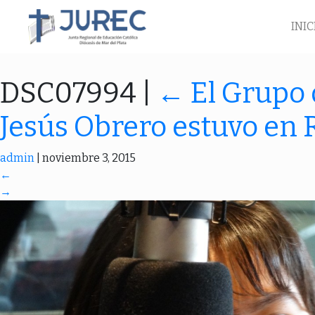
INIC
DSC07994
|
←
El Grupo 
Jesús Obrero estuvo en 
admin
|
noviembre 3, 2015
←
→