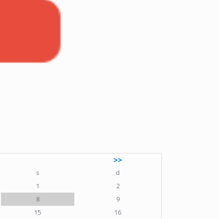
>>
s
d
1
2
8
9
15
16