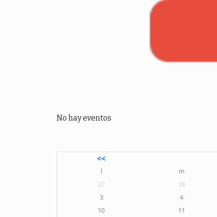
No hay eventos
<<
l
m
27
28
3
4
10
11