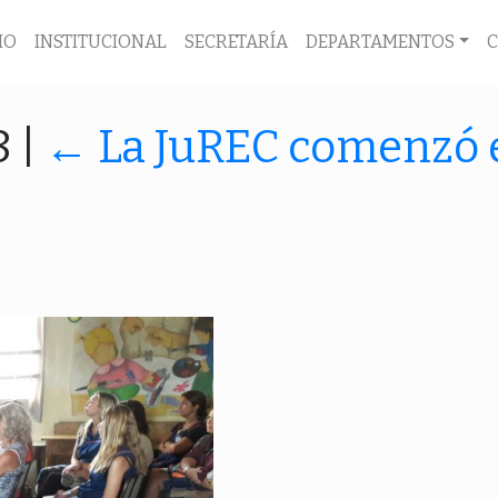
IO
INSTITUCIONAL
SECRETARÍA
DEPARTAMENTOS
8
|
←
La JuREC comenzó e