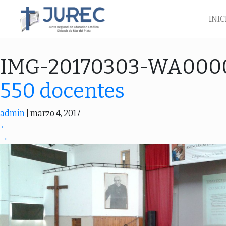
INIC
IMG-20170303-WA00
550 docentes
admin
|
marzo 4, 2017
←
→