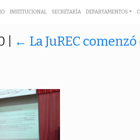
IO
INSTITUCIONAL
SECRETARÍA
DEPARTAMENTOS
00
|
←
La JuREC comenzó 