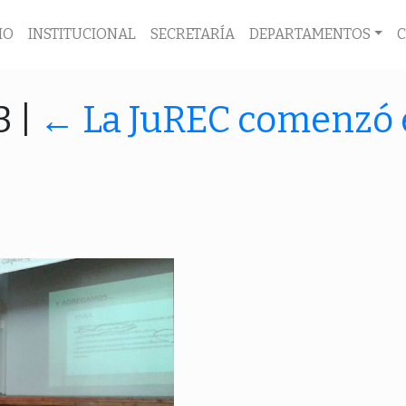
IO
INSTITUCIONAL
SECRETARÍA
DEPARTAMENTOS
3
|
←
La JuREC comenzó e