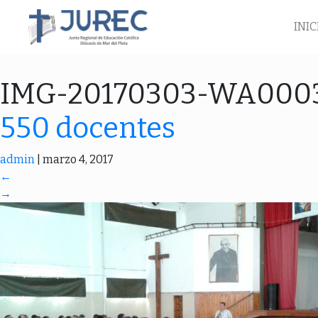
INIC
IMG-20170303-WA000
550 docentes
admin
|
marzo 4, 2017
←
→