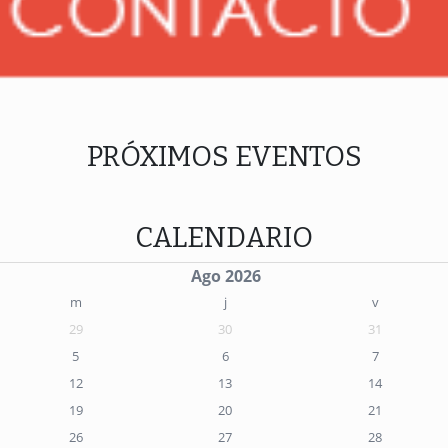
PRÓXIMOS EVENTOS
CALENDARIO
Ago 2026
m
j
v
29
30
31
5
6
7
12
13
14
19
20
21
26
27
28