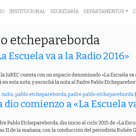
IO
INSTITUCIONAL
SECRETARÍA
DEPARTAMENTOS
lo etchepareborda
«La Escuela va a la Radio 2016»
e la JuREC cuenta con un espacio denominado «La Escuela va a
 en esta nota, y escuchá la nota al Padre Pablo Etcheparebor
a radio
,
pablo etchepareborda
,
padre pablo etchepareborda
|
 dio comienzo a «La Escuela va
re Pablo Etchepareborda, dio inicio al ciclo 2015 de «La Escue
as 11 de la mañana, con la conducción del periodista Rubén G