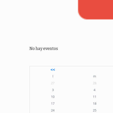
No hay eventos
<<
l
m
27
28
3
4
10
11
17
18
24
25