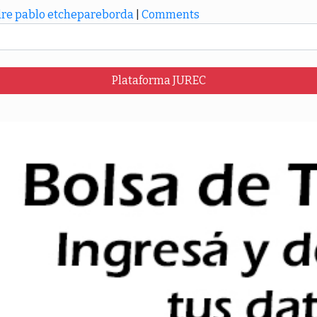
re pablo etchepareborda
|
Comments
Plataforma JUREC