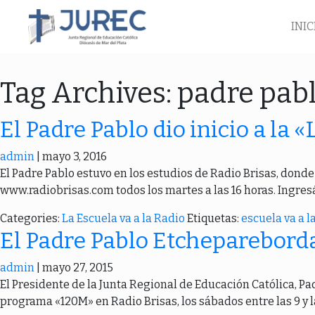
INIC
Tag Archives: padre pab
El Padre Pablo dio inicio a la 
admin
|
mayo 3, 2016
El Padre Pablo estuvo en los estudios de Radio Brisas, dond
www.radiobrisas.com todos los martes a las 16 horas. Ingresá
Categories:
La Escuela va a la Radio
Etiquetas:
escuela va a l
El Padre Pablo Etchepareborda
admin
|
mayo 27, 2015
El Presidente de la Junta Regional de Educación Católica, Pad
programa «120M» en Radio Brisas, los sábados entre las 9 y l